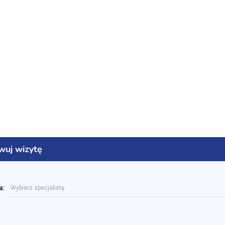
wuj wizytę
a:
Wybierz specjalistę