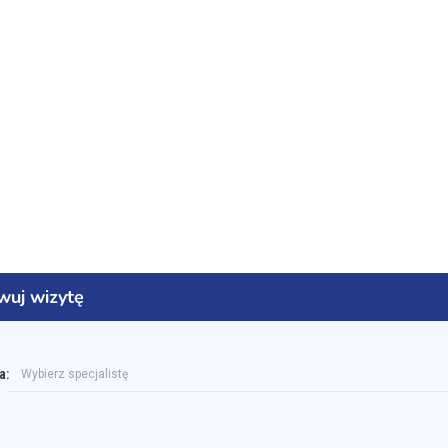
wuj wizytę
a:
Wybierz specjalistę