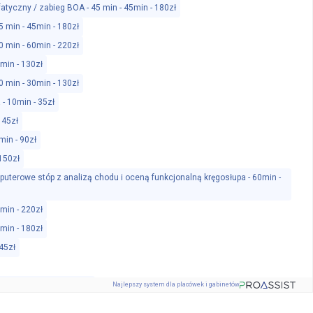
atyczny / zabieg BOA - 45 min - 45min - 180zł
5 min - 45min - 180zł
0 min - 60min - 220zł
0min - 130zł
0 min - 30min - 130zł
- 10min - 35zł
 45zł
min - 90zł
 150zł
puterowe stóp z analizą chodu i oceną funkcjonalną kręgosłupa - 60min -
0min - 220zł
5min - 180zł
45zł
nieniowa - 20min - 70zł
Najlepszy system dla placówek i gabinetów
) w procesie autokorekty - 45min - 180zł