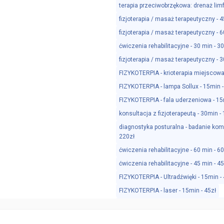
terapia przeciwobrzękowa: drenaż limf
fizjoterapia / masaż terapeutyczny - 4
fizjoterapia / masaż terapeutyczny - 6
ćwiczenia rehabilitacyjne - 30 min - 3
fizjoterapia / masaż terapeutyczny - 3
FIZYKOTERPIA - krioterapia miejscowa 
FIZYKOTERPIA - lampa Sollux - 15min -
FIZYKOTERPIA - fala uderzeniowa - 15
konsultacja z fizjoterapeutą - 30min -
diagnostyka posturalna - badanie kom
220zł
ćwiczenia rehabilitacyjne - 60 min - 6
ćwiczenia rehabilitacyjne - 45 min - 4
FIZYKOTERPIA - Ultradźwięki - 15min - 
FIZYKOTERPIA - laser - 15min - 45zł
FIZYKOTERPIA - vacum - terapia podciś
badanie dziecka (od 3 do 7. roku życia