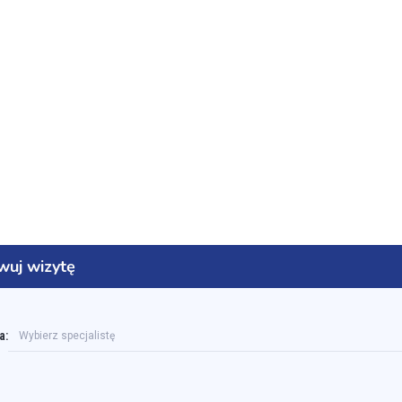
wuj wizytę
a:
Wybierz specjalistę