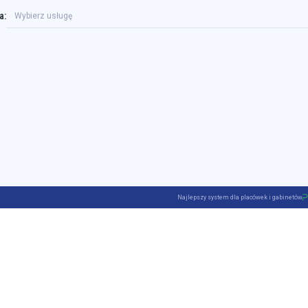
a:
Wybierz usługę
Najlepszy system dla placówek i gabinetów