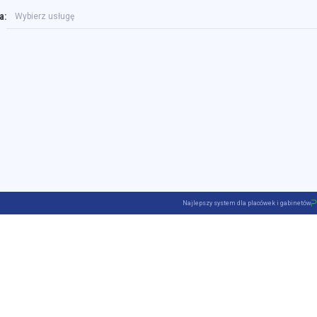
a:
Wybierz usługę
Najlepszy system dla placówek i gabinetów