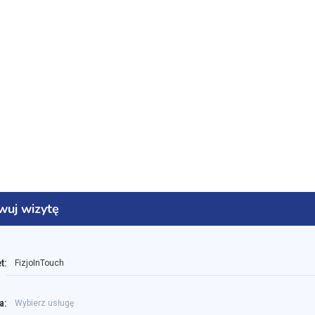
wuj wizytę
t:
FizjoInTouch
a:
Wybierz usługę