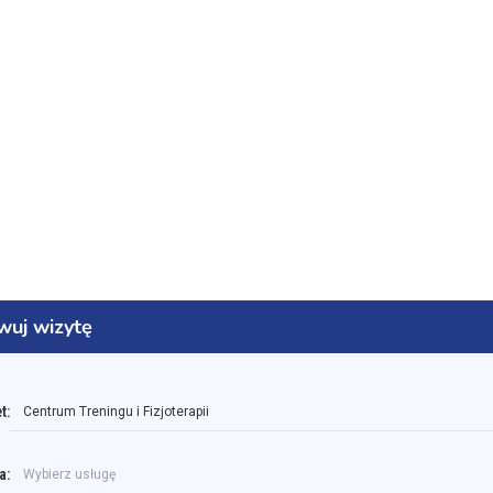
wuj wizytę
t:
Centrum Treningu i Fizjoterapii
a:
Wybierz usługę