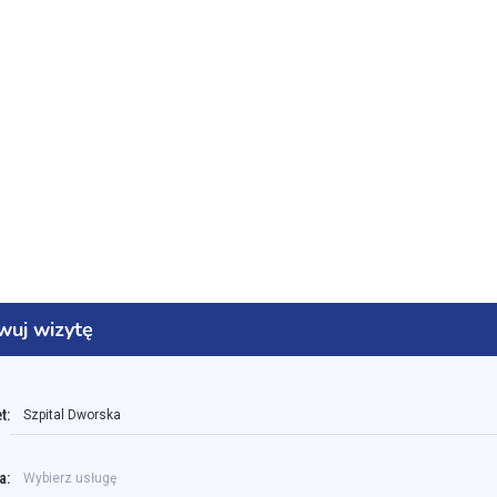
wuj wizytę
t:
Szpital Dworska
a:
Wybierz usługę