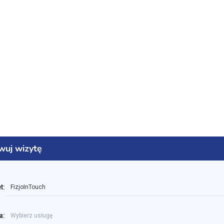
wuj wizytę
t:
FizjoInTouch
a:
Wybierz usługę